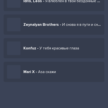
Idris, Leos -
Я влюблен в твои бездонные глаза
Zeynalyan Brothers -
И снова я в пути и снова боль в моей груди
Konfuz -
У тебя красивые глаза
Mari X -
Asa скажи